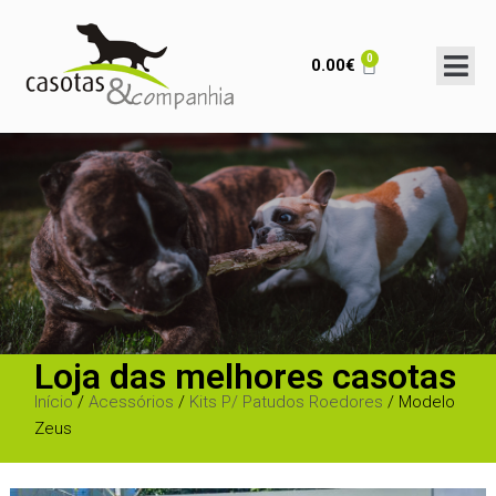
0
0.00
€
Loja das melhores casotas
Início
/
Acessórios
/
Kits P/ Patudos Roedores
/ Modelo
Zeus