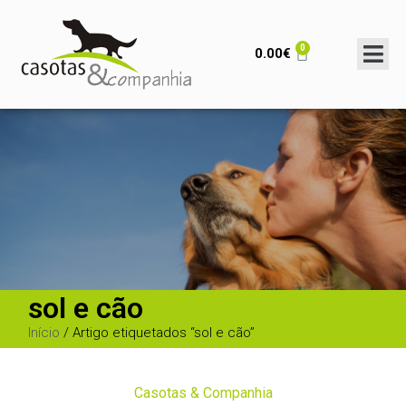
0
0.00
€
sol e cão
Início
/ Artigo etiquetados “sol e cão”
Casotas & Companhia